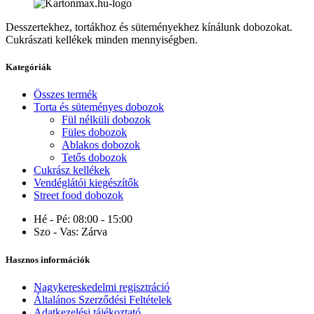
Desszertekhez, tortákhoz és süteményekhez kínálunk dobozokat.
Cukrászati kellékek minden mennyiségben.
Kategóriák
Összes termék
Torta és süteményes dobozok
Fül nélküli dobozok
Füles dobozok
Ablakos dobozok
Tetős dobozok
Cukrász kellékek
Vendéglátói kiegészítők
Street food dobozok
Hé - Pé:
08:00 - 15:00
Szo - Vas:
Zárva
Hasznos információk
Nagykereskedelmi regisztráció
Általános Szerződési Feltételek
Adatkezelési tájékoztató