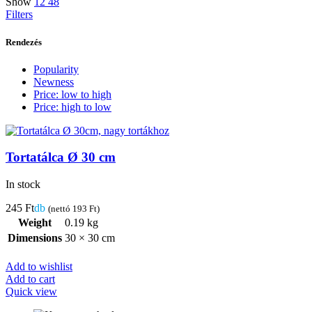
Show
12
48
Filters
Rendezés
Popularity
Newness
Price: low to high
Price: high to low
Tortatálca Ø 30 cm
In stock
245
Ft
db
(nettó
193
Ft
)
Weight
0.19 kg
Dimensions
30 × 30 cm
Add to wishlist
Add to cart
Quick view