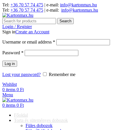
Tel:
+36 70 57 74 475
| e-mail:
info@kartonmax.hu
Tel:
+36 70 57 74 475
| e-mail:
info@kartonmax.hu
Search
Login / Register
Sign in
Create an Account
Username or email address
*
Password
*
Log in
Lost your password?
Remember me
Wishlist
0
items
0
Ft
Menu
0
items
0
Ft
Főoldal
Torta és süteményes dobozok
Füles dobozok