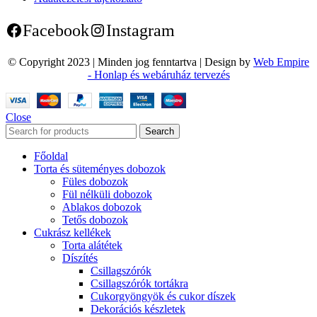
Facebook
Instagram
© Copyright 2023 | Minden jog fenntartva | Design by
Web Empire
- Honlap és webáruház tervezés
Close
Search
Főoldal
Torta és süteményes dobozok
Füles dobozok
Fül nélküli dobozok
Ablakos dobozok
Tetős dobozok
Cukrász kellékek
Torta alátétek
Díszítés
Csillagszórók
Csillagszórók tortákra
Cukorgyöngyök és cukor díszek
Dekorációs készletek