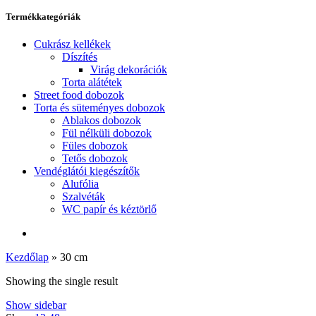
Termékkategóriák
Cukrász kellékek
Díszítés
Virág dekorációk
Torta alátétek
Street food dobozok
Torta és süteményes dobozok
Ablakos dobozok
Fül nélküli dobozok
Füles dobozok
Tetős dobozok
Vendéglátói kiegészítők
Alufólia
Szalvéták
WC papír és kéztörlő
Kezdőlap
»
30 cm
Showing the single result
Show sidebar