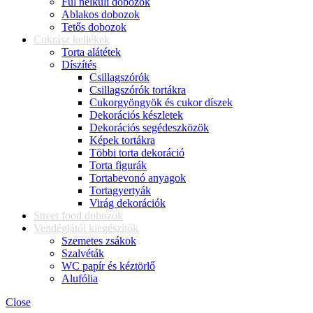
Fül nélküli dobozok
Ablakos dobozok
Tetős dobozok
Cukrász kellékek
Torta alátétek
Díszítés
Csillagszórók
Csillagszórók tortákra
Cukorgyöngyök és cukor díszek
Dekorációs készletek
Dekorációs segédeszközök
Képek tortákra
Többi torta dekoráció
Torta figurák
Tortabevonó anyagok
Tortagyertyák
Virág dekorációk
Street food dobozok
Vendéglátói kiegészítők
Szemetes zsákok
Szalvéták
WC papír és kéztörlő
Alufólia
Close