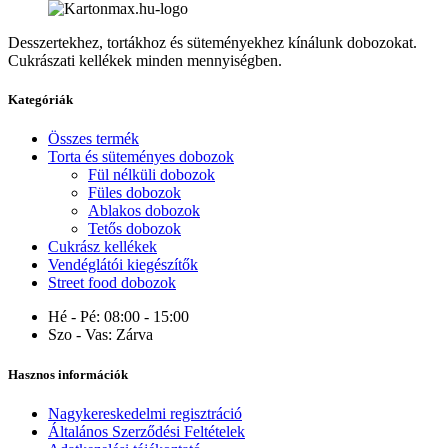
Desszertekhez, tortákhoz és süteményekhez kínálunk dobozokat.
Cukrászati kellékek minden mennyiségben.
Kategóriák
Összes termék
Torta és süteményes dobozok
Fül nélküli dobozok
Füles dobozok
Ablakos dobozok
Tetős dobozok
Cukrász kellékek
Vendéglátói kiegészítők
Street food dobozok
Hé - Pé:
08:00 - 15:00
Szo - Vas:
Zárva
Hasznos információk
Nagykereskedelmi regisztráció
Általános Szerződési Feltételek