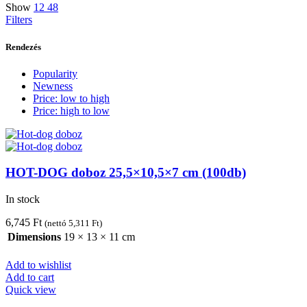
Show
12
48
Filters
Rendezés
Popularity
Newness
Price: low to high
Price: high to low
HOT-DOG doboz 25,5×10,5×7 cm (100db)
In stock
6,745
Ft
(nettó
5,311
Ft
)
Dimensions
19 × 13 × 11 cm
Add to wishlist
Add to cart
Quick view