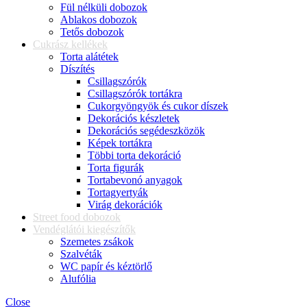
Fül nélküli dobozok
Ablakos dobozok
Tetős dobozok
Cukrász kellékek
Torta alátétek
Díszítés
Csillagszórók
Csillagszórók tortákra
Cukorgyöngyök és cukor díszek
Dekorációs készletek
Dekorációs segédeszközök
Képek tortákra
Többi torta dekoráció
Torta figurák
Tortabevonó anyagok
Tortagyertyák
Virág dekorációk
Street food dobozok
Vendéglátói kiegészítők
Szemetes zsákok
Szalvéták
WC papír és kéztörlő
Alufólia
Close