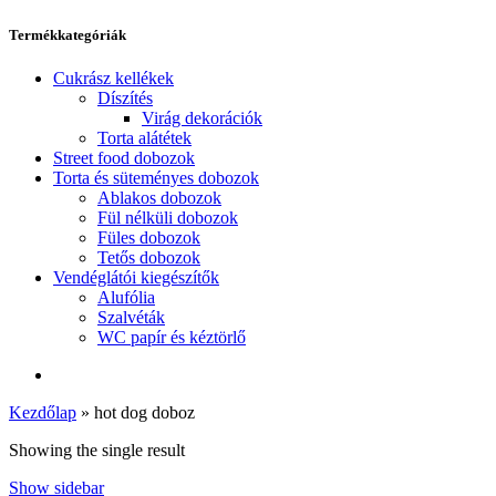
Termékkategóriák
Cukrász kellékek
Díszítés
Virág dekorációk
Torta alátétek
Street food dobozok
Torta és süteményes dobozok
Ablakos dobozok
Fül nélküli dobozok
Füles dobozok
Tetős dobozok
Vendéglátói kiegészítők
Alufólia
Szalvéták
WC papír és kéztörlő
Kezdőlap
»
hot dog doboz
Showing the single result
Show sidebar