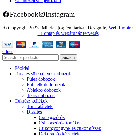
Adatkezelési tájékoztató
Facebook
Instagram
© Copyright 2023 | Minden jog fenntartva | Design by
Web Empire
- Honlap és webáruház tervezés
Close
Search
Főoldal
Torta és süteményes dobozok
Füles dobozok
Fül nélküli dobozok
Ablakos dobozok
Tetős dobozok
Cukrász kellékek
Torta alátétek
Díszítés
Csillagszórók
Csillagszórók tortákra
Cukorgyöngyök és cukor díszek
Dekorációs készletek