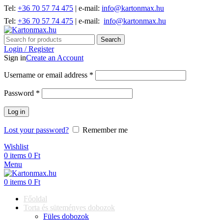
Tel:
+36 70 57 74 475
| e-mail:
info@kartonmax.hu
Tel:
+36 70 57 74 475
| e-mail:
info@kartonmax.hu
Search
Login / Register
Sign in
Create an Account
Username or email address
*
Password
*
Log in
Lost your password?
Remember me
Wishlist
0
items
0
Ft
Menu
0
items
0
Ft
Főoldal
Torta és süteményes dobozok
Füles dobozok