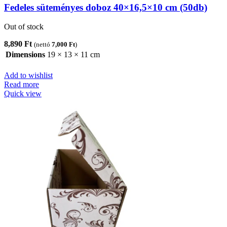
Fedeles süteményes doboz 40×16,5×10 cm (50db)
Out of stock
8,890
Ft
(nettó
7,000
Ft
)
Dimensions
19 × 13 × 11 cm
Add to wishlist
Read more
Quick view