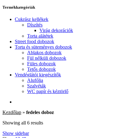
Termékkategóriák
Cukrász kellékek
Díszítés
Virág dekorációk
Torta alátétek
Street food dobozok
Torta és süteményes dobozok
Ablakos dobozok
Fül nélküli dobozok
Füles dobozok
Tetős dobozok
Vendéglátói kiegészítők
Alufólia
Szalvéták
WC papír és kéztörlő
Kezdőlap
»
fedeles doboz
Showing all 6 results
Show sidebar