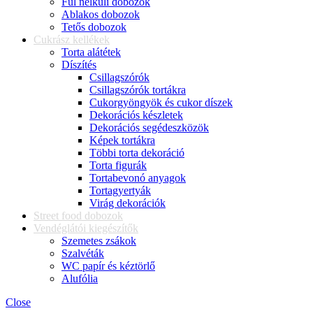
Fül nélküli dobozok
Ablakos dobozok
Tetős dobozok
Cukrász kellékek
Torta alátétek
Díszítés
Csillagszórók
Csillagszórók tortákra
Cukorgyöngyök és cukor díszek
Dekorációs készletek
Dekorációs segédeszközök
Képek tortákra
Többi torta dekoráció
Torta figurák
Tortabevonó anyagok
Tortagyertyák
Virág dekorációk
Street food dobozok
Vendéglátói kiegészítők
Szemetes zsákok
Szalvéták
WC papír és kéztörlő
Alufólia
Close