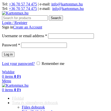
Tel:
+36 70 57 74 475
| e-mail:
info@kartonmax.hu
Tel:
+36 70 57 74 475
| e-mail:
info@kartonmax.hu
Search
Login / Register
Sign in
Create an Account
Username or email address
*
Password
*
Log in
Lost your password?
Remember me
Wishlist
0
items
0
Ft
Menu
0
items
0
Ft
Főoldal
Torta és süteményes dobozok
Füles dobozok