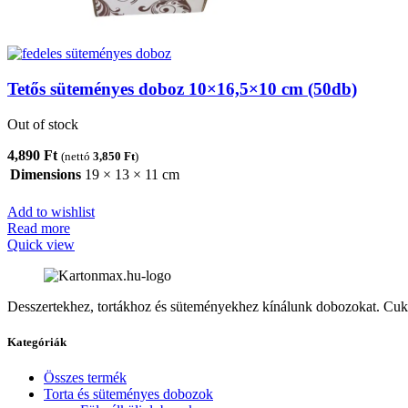
Tetős süteményes doboz 10×16,5×10 cm (50db)
Out of stock
4,890
Ft
(nettó
3,850
Ft
)
Dimensions
19 × 13 × 11 cm
Add to wishlist
Read more
Quick view
Desszertekhez, tortákhoz és süteményekhez kínálunk dobozokat. Cuk
Kategóriák
Összes termék
Torta és süteményes dobozok