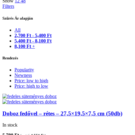
Show
12
48
Filters
Szűrés Ár alapján
All
2,700
Ft
-
5,400
Ft
5,400
Ft
-
8,100
Ft
8,100
Ft
+
Rendezés
Popularity
Newness
Price: low to high
Price: high to low
Doboz fedővel – rétes – 27,5×19,5×7,5 cm (50db)
In stock