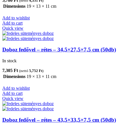
5,780
Ft
(nettó
4,551
Ft
)
Dimensions
19 × 13 × 11 cm
Add to wishlist
Add to cart
Quick view
Doboz fedővel – rétes – 34,5×27,5×7,5 cm (50db)
In stock
7,305
Ft
(nettó
5,752
Ft
)
Dimensions
19 × 13 × 11 cm
Add to wishlist
Add to cart
Quick view
Doboz fedővel – rétes – 43,5×33,5×7,5 cm (50db)