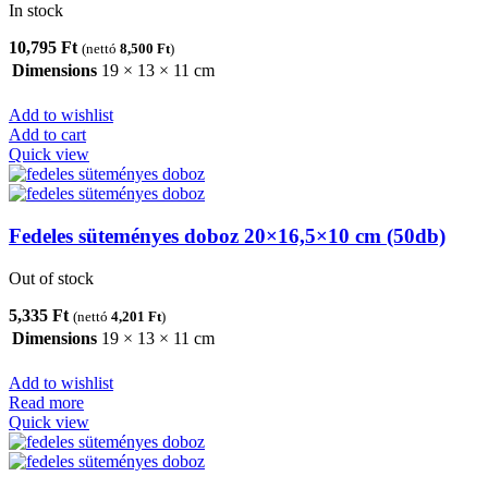
In stock
10,795
Ft
(nettó
8,500
Ft
)
Dimensions
19 × 13 × 11 cm
Add to wishlist
Add to cart
Quick view
Fedeles süteményes doboz 20×16,5×10 cm (50db)
Out of stock
5,335
Ft
(nettó
4,201
Ft
)
Dimensions
19 × 13 × 11 cm
Add to wishlist
Read more
Quick view