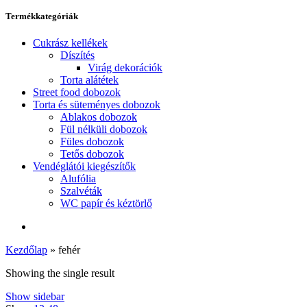
Termékkategóriák
Cukrász kellékek
Díszítés
Virág dekorációk
Torta alátétek
Street food dobozok
Torta és süteményes dobozok
Ablakos dobozok
Fül nélküli dobozok
Füles dobozok
Tetős dobozok
Vendéglátói kiegészítők
Alufólia
Szalvéták
WC papír és kéztörlő
Kezdőlap
»
fehér
Showing the single result
Show sidebar