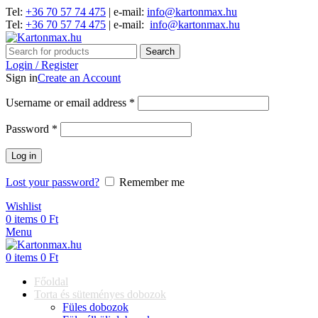
Tel:
+36 70 57 74 475
| e-mail:
info@kartonmax.hu
Tel:
+36 70 57 74 475
| e-mail:
info@kartonmax.hu
Search
Login / Register
Sign in
Create an Account
Username or email address
*
Password
*
Log in
Lost your password?
Remember me
Wishlist
0
items
0
Ft
Menu
0
items
0
Ft
Főoldal
Torta és süteményes dobozok
Füles dobozok