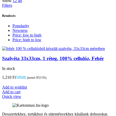
Show
12
48
Filters
Rendezés
Popularity
Newness
Price: low to high
Price: high to low
Szalvéta 33x33cm, 1 réteg, 100% cellulóz, Fehér
In stock
1,210
Ft
500db
(nettó
953
Ft
)
Add to wishlist
Add to cart
Quick view
Desszertekhez, tortákhoz és süteményekhez kínálunk dobozokat.