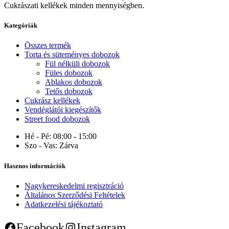
Cukrászati kellékek minden mennyiségben.
Kategóriák
Összes termék
Torta és süteményes dobozok
Fül nélküli dobozok
Füles dobozok
Ablakos dobozok
Tetős dobozok
Cukrász kellékek
Vendéglátói kiegészítők
Street food dobozok
Hé - Pé:
08:00 - 15:00
Szo - Vas:
Zárva
Hasznos információk
Nagykereskedelmi regisztráció
Általános Szerződési Feltételek
Adatkezelési tájékoztató
Facebook
Instagram