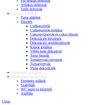
Fül nélküli dobozok
Ablakos dobozok
Tetős dobozok
Cukrász kellékek
Torta alátétek
Díszítés
Csillagszórók
Csillagszórók tortákra
Cukorgyöngyök és cukor díszek
Dekorációs készletek
Dekorációs segédeszközök
Képek tortákra
Többi torta dekoráció
Torta figurák
Tortabevonó anyagok
Tortagyertyák
Virág dekorációk
Street food dobozok
Vendéglátói kiegészítők
Szemetes zsákok
Szalvéták
WC papír és kéztörlő
Alufólia
Close