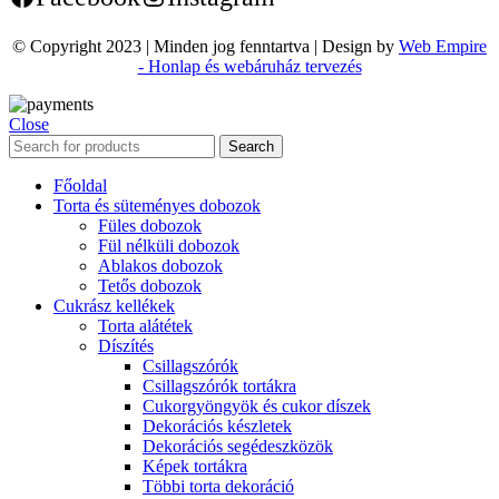
© Copyright 2023 | Minden jog fenntartva | Design by
Web Empire
- Honlap és webáruház tervezés
Close
Search
Főoldal
Torta és süteményes dobozok
Füles dobozok
Fül nélküli dobozok
Ablakos dobozok
Tetős dobozok
Cukrász kellékek
Torta alátétek
Díszítés
Csillagszórók
Csillagszórók tortákra
Cukorgyöngyök és cukor díszek
Dekorációs készletek
Dekorációs segédeszközök
Képek tortákra
Többi torta dekoráció