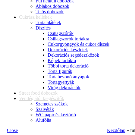
Fül nélküli dobozok
Ablakos dobozok
Tetős dobozok
Cukrász kellékek
Torta alátétek
Díszítés
Csillagszórók
Csillagszórók tortákra
Cukorgyöngyök és cukor díszek
Dekorációs készletek
Dekorációs segédeszközök
Képek tortákra
Többi torta dekoráció
Torta figurák
Tortabevonó anyagok
Tortagyertyák
Virág dekorációk
Street food dobozok
Vendéglátói kiegészítők
Szemetes zsákok
Szalvéták
WC papír és kéztörlő
Alufólia
Close
Kezdőlap
»
fü