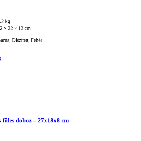
.2 kg
2 × 22 × 12 cm
arna, Díszített, Fehér
t
 füles doboz – 27x18x8 cm