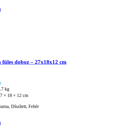
t
 füles doboz – 27x18x12 cm
b
.7 kg
7 × 18 × 12 cm
arna, Díszített, Fehér
t