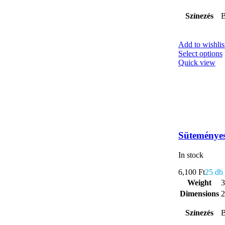
Színezés
B
Add to wishlis
Select options
Quick view
Süteményes
In stock
6,100
Ft
25 db
Weight
3
Dimensions
2
Színezés
B