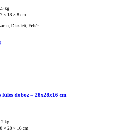
.5 kg
7 × 18 × 8 cm
arna, Díszített, Fehér
t
 füles doboz – 28x28x16 cm
.2 kg
8 × 28 × 16 cm