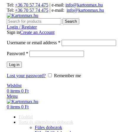
Tel:
+36 70 57 74 475
| e-mail:
info@kartonmax.hu
Tel:
+36 70 57 74 475
| e-mail:
info@kartonmax.hu
Search
Login / Register
Sign in
Create an Account
Username or email address
*
Password
*
Log in
Lost your password?
Remember me
Wishlist
0
items
0
Ft
Menu
0
items
0
Ft
Főoldal
Torta és süteményes dobozok
Füles dobozok