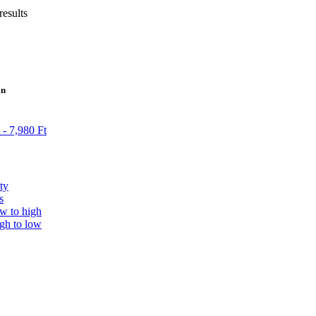
results
án
-
7,980
Ft
ty
s
ow to high
igh to low