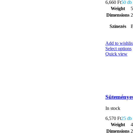
6,660
Ft
50 db
Weight
5
Dimensions
2
Színezés
B
Add to wishlis
Select options
Quick view
Süteményes
In stock
6,570
Ft
25 db
Weight
4
Dimensions
2