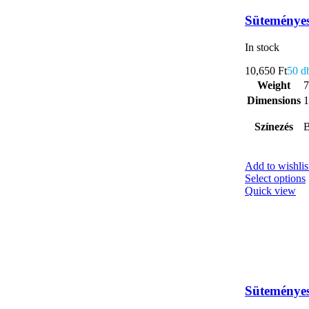
Süteményes
In stock
10,650
Ft
50 d
Weight
7
Dimensions
1
Színezés
B
Add to wishlis
Select options
Quick view
Süteményes