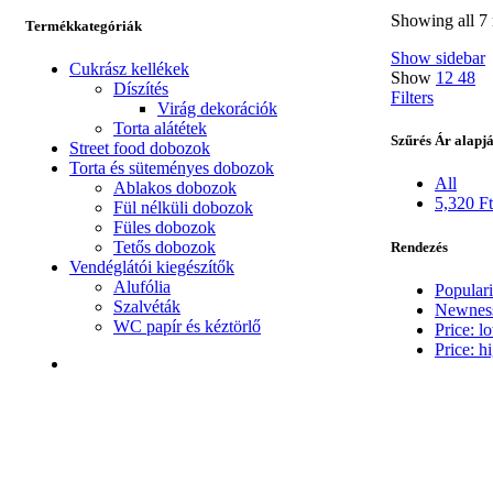
Showing all 7 
Termékkategóriák
Show sidebar
Cukrász kellékek
Show
12
48
Díszítés
Filters
Virág dekorációk
Torta alátétek
Szűrés Ár alapj
Street food dobozok
Torta és süteményes dobozok
All
Ablakos dobozok
5,320
Ft
Fül nélküli dobozok
Füles dobozok
Tetős dobozok
Rendezés
Vendéglátói kiegészítők
Alufólia
Populari
Szalvéták
Newnes
WC papír és kéztörlő
Price: l
Price: h