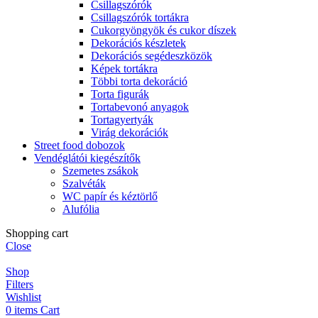
Csillagszórók
Csillagszórók tortákra
Cukorgyöngyök és cukor díszek
Dekorációs készletek
Dekorációs segédeszközök
Képek tortákra
Többi torta dekoráció
Torta figurák
Tortabevonó anyagok
Tortagyertyák
Virág dekorációk
Street food dobozok
Vendéglátói kiegészítők
Szemetes zsákok
Szalvéták
WC papír és kéztörlő
Alufólia
Shopping cart
Close
Shop
Filters
Wishlist
0
items
Cart