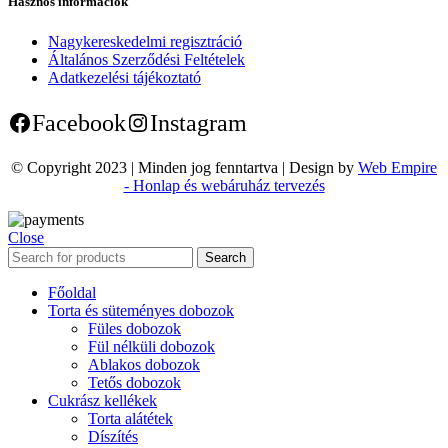
Hasznos információk
Nagykereskedelmi regisztráció
Általános Szerződési Feltételek
Adatkezelési tájékoztató
Facebook
Instagram
© Copyright 2023 | Minden jog fenntartva | Design by
Web Empire
- Honlap és webáruház tervezés
Close
Search
Főoldal
Torta és süteményes dobozok
Füles dobozok
Fül nélküli dobozok
Ablakos dobozok
Tetős dobozok
Cukrász kellékek
Torta alátétek
Díszítés