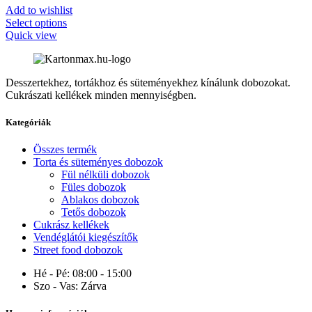
Add to wishlist
Select options
Quick view
Desszertekhez, tortákhoz és süteményekhez kínálunk dobozokat.
Cukrászati kellékek minden mennyiségben.
Kategóriák
Összes termék
Torta és süteményes dobozok
Fül nélküli dobozok
Füles dobozok
Ablakos dobozok
Tetős dobozok
Cukrász kellékek
Vendéglátói kiegészítők
Street food dobozok
Hé - Pé:
08:00 - 15:00
Szo - Vas:
Zárva