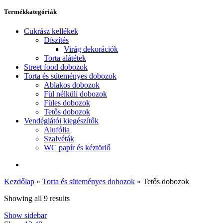
Termékkategóriák
Cukrász kellékek
Díszítés
Virág dekorációk
Torta alátétek
Street food dobozok
Torta és süteményes dobozok
Ablakos dobozok
Fül nélküli dobozok
Füles dobozok
Tetős dobozok
Vendéglátói kiegészítők
Alufólia
Szalvéták
WC papír és kéztörlő
Kezdőlap
»
Torta és süteményes dobozok
»
Tetős dobozok
Showing all 9 results
Show sidebar