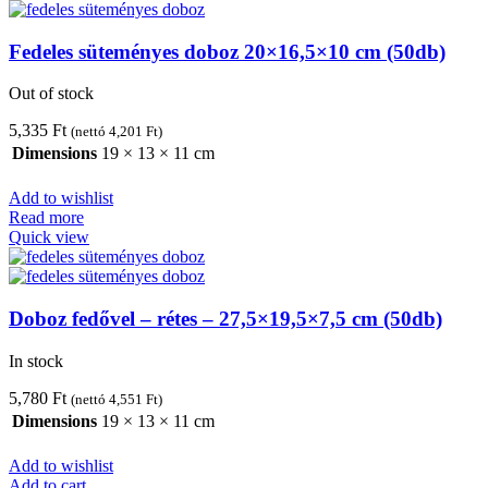
Fedeles süteményes doboz 20×16,5×10 cm (50db)
Out of stock
5,335
Ft
(nettó
4,201
Ft
)
Dimensions
19 × 13 × 11 cm
Add to wishlist
Read more
Quick view
Doboz fedővel – rétes – 27,5×19,5×7,5 cm (50db)
In stock
5,780
Ft
(nettó
4,551
Ft
)
Dimensions
19 × 13 × 11 cm
Add to wishlist
Add to cart