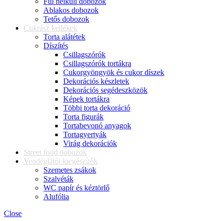
Fül nélküli dobozok
Ablakos dobozok
Tetős dobozok
Cukrász kellékek
Torta alátétek
Díszítés
Csillagszórók
Csillagszórók tortákra
Cukorgyöngyök és cukor díszek
Dekorációs készletek
Dekorációs segédeszközök
Képek tortákra
Többi torta dekoráció
Torta figurák
Tortabevonó anyagok
Tortagyertyák
Virág dekorációk
Street food dobozok
Vendéglátói kiegészítők
Szemetes zsákok
Szalvéták
WC papír és kéztörlő
Alufólia
Close