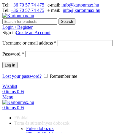
Tel:
+36 70 57 74 475
| e-mail:
info@kartonmax.hu
Tel:
+36 70 57 74 475
| e-mail:
info@kartonmax.hu
Search
Login / Register
Sign in
Create an Account
Username or email address
*
Password
*
Log in
Lost your password?
Remember me
Wishlist
0
items
0
Ft
Menu
0
items
0
Ft
Főoldal
Torta és süteményes dobozok
Füles dobozok