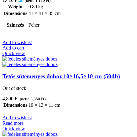
1,410
Ft
db
(nettó
1,110
Ft
)
Weight
0.80 kg
Dimensions
41 × 41 × 35 cm
Színezés
Fehér
Add to wishlist
Add to cart
Quick view
Tetős süteményes doboz 10×16,5×10 cm (50db)
Out of stock
4,890
Ft
(nettó
3,850
Ft
)
Dimensions
19 × 13 × 11 cm
Add to wishlist
Read more
Quick view