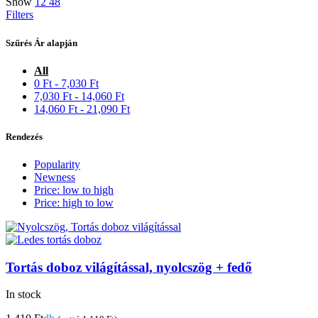
Show
12
48
Filters
Szűrés Ár alapján
All
0
Ft
-
7,030
Ft
7,030
Ft
-
14,060
Ft
14,060
Ft
-
21,090
Ft
Rendezés
Popularity
Newness
Price: low to high
Price: high to low
Tortás doboz világítással, nyolcszög + fedő
In stock