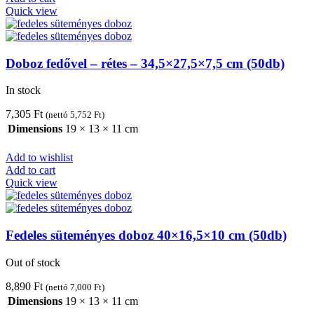
Quick view
Doboz fedővel – rétes – 34,5×27,5×7,5 cm (50db)
In stock
7,305
Ft
(nettó
5,752
Ft
)
Dimensions
19 × 13 × 11 cm
Add to wishlist
Add to cart
Quick view
Fedeles süteményes doboz 40×16,5×10 cm (50db)
Out of stock
8,890
Ft
(nettó
7,000
Ft
)
Dimensions
19 × 13 × 11 cm