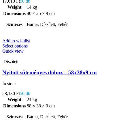
17,610
Ft
50 db
Weight
14 kg
Dimensions
40 × 25 × 9 cm
Színezés
Barna, Díszített, Fehér
Add to wishlist
Select options
Quick view
Díszített
Nyitott süteményes doboz – 58x38x9 cm
In stock
28,130
Ft
50 db
Weight
21 kg
Dimensions
58 × 38 × 9 cm
Színezés
Barna, Díszített, Fehér