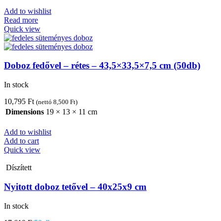
Add to wishlist
Read more
Quick view
Doboz fedővel – rétes – 43,5×33,5×7,5 cm (50db)
In stock
10,795
Ft
(nettó
8,500
Ft
)
Dimensions
19 × 13 × 11 cm
Add to wishlist
Add to cart
Quick view
Díszített
Nyitott doboz tetővel – 40x25x9 cm
In stock