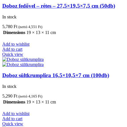
Doboz fedővel – rétes – 27,5×19,5×7,5 cm (50db)
In stock
5,780
Ft
(nettó
4,551
Ft
)
Dimensions
19 × 13 × 11 cm
Add to wishlist
Add to cart
Quick view
Doboz sültkrumplira 16,5×10,5×7 cm (100db)
In stock
5,290
Ft
(nettó
4,165
Ft
)
Dimensions
19 × 13 × 11 cm
Add to wishlist
Add to cart
Quick view