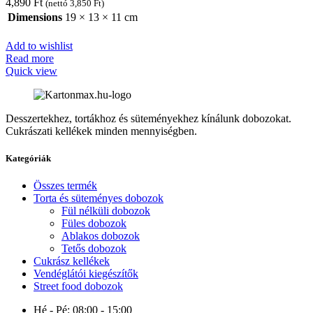
4,890
Ft
(nettó
3,850
Ft
)
Dimensions
19 × 13 × 11 cm
Add to wishlist
Read more
Quick view
Desszertekhez, tortákhoz és süteményekhez kínálunk dobozokat.
Cukrászati kellékek minden mennyiségben.
Kategóriák
Összes termék
Torta és süteményes dobozok
Fül nélküli dobozok
Füles dobozok
Ablakos dobozok
Tetős dobozok
Cukrász kellékek
Vendéglátói kiegészítők
Street food dobozok
Hé - Pé:
08:00 - 15:00