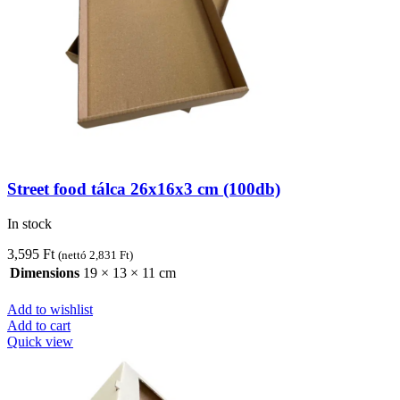
Street food tálca 26x16x3 cm (100db)
In stock
3,595
Ft
(nettó
2,831
Ft
)
Dimensions
19 × 13 × 11 cm
Add to wishlist
Add to cart
Quick view