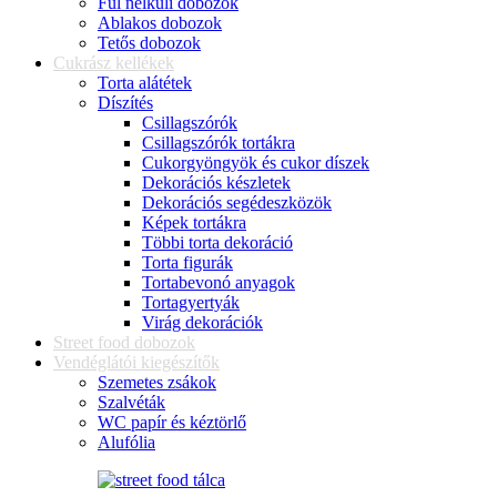
Fül nélküli dobozok
Ablakos dobozok
Tetős dobozok
Cukrász kellékek
Torta alátétek
Díszítés
Csillagszórók
Csillagszórók tortákra
Cukorgyöngyök és cukor díszek
Dekorációs készletek
Dekorációs segédeszközök
Képek tortákra
Többi torta dekoráció
Torta figurák
Tortabevonó anyagok
Tortagyertyák
Virág dekorációk
Street food dobozok
Vendéglátói kiegészítők
Szemetes zsákok
Szalvéták
WC papír és kéztörlő
Alufólia