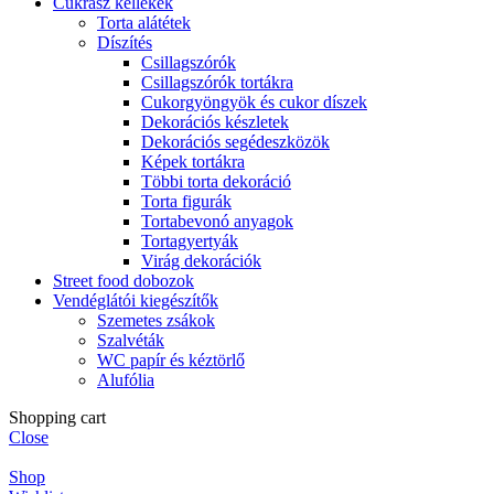
Cukrász kellékek
Torta alátétek
Díszítés
Csillagszórók
Csillagszórók tortákra
Cukorgyöngyök és cukor díszek
Dekorációs készletek
Dekorációs segédeszközök
Képek tortákra
Többi torta dekoráció
Torta figurák
Tortabevonó anyagok
Tortagyertyák
Virág dekorációk
Street food dobozok
Vendéglátói kiegészítők
Szemetes zsákok
Szalvéták
WC papír és kéztörlő
Alufólia
Shopping cart
Close
Shop