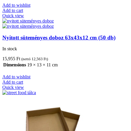
Add to wishlist
Add to cart
Quick view
Nyitott süteményes doboz 63x43x12 cm (50 db)
In stock
15,955
Ft
(nettó
12,563
Ft
)
Dimensions
19 × 13 × 11 cm
Add to wishlist
Add to cart
Quick view