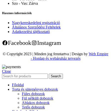
Szo - Vas:
Zárva
Hasznos információk
Nagykereskedelmi regisztráció
Általános Szerződési Feltételek
Adatkezelési tájékoztató
Facebook
Instagram
© Copyright 2023 | Minden jog fenntartva | Design by
Web Empire
- Honlap és webáruház tervezés
Close
Search
Főoldal
Torta és süteményes dobozok
Füles dobozok
Fül nélküli dobozok
Ablakos dobozok
Tetős dobozok