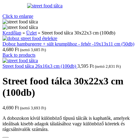
Click to enlarge
Kezdőlap
»
Üzlet
»
Street food tálca 30x22x3 cm (100db)
Doboz hamburgerre + sült krumplihoz - fehér -19x13x11 cm (50db)
4,680
Ft
(nettó
3,685
Ft
)
Back to products
Street food tálca 26x16x3 cm (100db)
3,595
Ft
(nettó
2,831
Ft
)
Street food tálca 30x22x3 cm
(100db)
4,690
Ft
(nettó
3,693
Ft
)
A dobozokon kívül különböző típusú tálcák is kaphatók, amelyek
ideálisak kisebb adagok tálalásához vagy különböző köretek és
rágcsálnivalók számára.