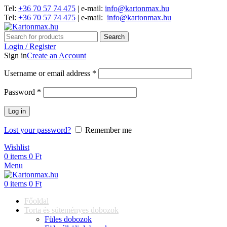
Tel:
+36 70 57 74 475
| e-mail:
info@kartonmax.hu
Tel:
+36 70 57 74 475
| e-mail:
info@kartonmax.hu
Search
Login / Register
Sign in
Create an Account
Username or email address
*
Password
*
Log in
Lost your password?
Remember me
Wishlist
0
items
0
Ft
Menu
0
items
0
Ft
Főoldal
Torta és süteményes dobozok
Füles dobozok