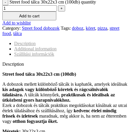
Street food tálca 30x22x3 cm (100db) quantity
Add to cart
Add to wishlist
Category:
Street food dobozok
Tags:
doboz
,
köret
,
pizza
,
street
food
,
tálca
Description
Additional information
Szállítási információk
Description
Street food tálca 30x22x3 cm (100db)
A dobozok mellett különböző tálcák is kaphatók, amelyek ideálisak
kis adagok vagy különböző köretek és rágcsálnivalók
tálalására.
A tálcák könnyűek,
praktikusak és ideálisak az
útközbeni gyors harapnivalókhoz.
Ezek a dobozok és tálcák praktikus megoldásokat kínálnak az utcai
ételek tálalásához és szállításához, így
kedvenc ételei mindig
frissek és ízletesek
maradnak, még akkor is, ha nem az étteremben
vagy
otthon fogyasztja őket.
Méretek:
30x22x3 cm