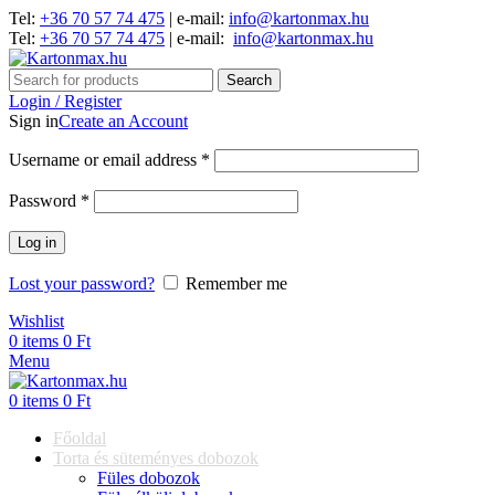
Tel:
+36 70 57 74 475
| e-mail:
info@kartonmax.hu
Tel:
+36 70 57 74 475
| e-mail:
info@kartonmax.hu
Search
Login / Register
Sign in
Create an Account
Username or email address
*
Password
*
Log in
Lost your password?
Remember me
Wishlist
0
items
0
Ft
Menu
0
items
0
Ft
Főoldal
Torta és süteményes dobozok
Füles dobozok