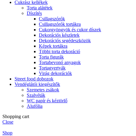
Cukrász kellékek
Torta alátétek
Díszítés
Csillagszórók
Csillagszórók tortákra
Cukorgyöngyök és cukor díszek
Dekorációs készletek
Dekorációs segédeszközök
Képek tortákra
Többi torta dekoráció
Torta figurák
Tortabevonó anyagok
Tortagyertyák
Virág dekorációk
Street food dobozok
Vendéglátói kiegészítők
Szemetes zsákok
Szalvéták
WC papír és kéztörlő
Alufólia
Shopping cart
Close
Shop