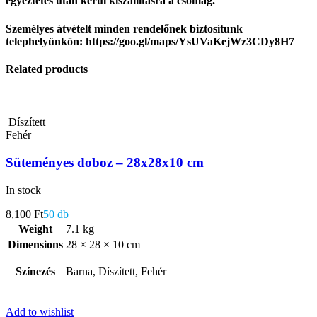
egyeztetés után kerül kiszállításra a csomag.
Személyes átvételt minden rendelőnek biztosítunk
telephelyünkön: https://goo.gl/maps/YsUVaKejWz3CDy8H7
Related products
Díszített
Fehér
Süteményes doboz – 28x28x10 cm
In stock
8,100
Ft
50 db
Weight
7.1 kg
Dimensions
28 × 28 × 10 cm
Színezés
Barna, Díszített, Fehér
Add to wishlist