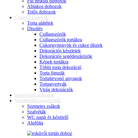
Fül nélküli dobozok
Ablakos dobozok
Tetős dobozok
Cukrász kellékek
Torta alátétek
Díszítés
Csillagszórók
Csillagszórók tortákra
Cukorgyöngyök és cukor díszek
Dekorációs készletek
Dekorációs segédeszközök
Képek tortákra
Többi torta dekoráció
Torta figurák
Tortabevonó anyagok
Tortagyertyák
Virág dekorációk
Street food dobozok
Vendéglátói kiegészítők
Szemetes zsákok
Szalvéták
WC papír és kéztörlő
Alufólia