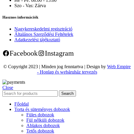
Hé - Pé:
08:00 - 15:00
Szo - Vas:
Zárva
Hasznos információk
Nagykereskedelmi regisztráció
Általános Szerződési Feltételek
Adatkezelési tájékoztató
Facebook
Instagram
© Copyright 2023 | Minden jog fenntartva | Design by
Web Empire
- Honlap és webáruház tervezés
Close
Search
Főoldal
Torta és süteményes dobozok
Füles dobozok
Fül nélküli dobozok
Ablakos dobozok
Tetős dobozok