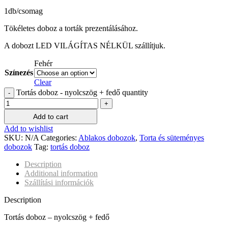
1db/csomag
Tökéletes doboz a torták prezentálásához.
A dobozt LED VILÁGÍTAS NÉLKÜL szállítjuk.
Fehér
Színezés
Clear
Tortás doboz - nyolcszög + fedő quantity
Add to cart
Add to wishlist
SKU:
N/A
Categories:
Ablakos dobozok
,
Torta és süteményes
dobozok
Tag:
tortás doboz
Description
Additional information
Szállítási információk
Description
Tortás doboz – nyolcszög + fedő