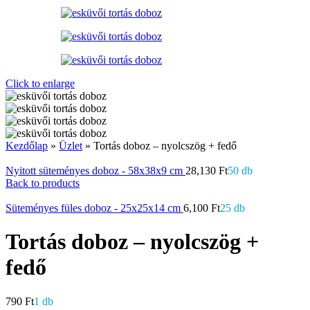
Click to enlarge
Kezdőlap
»
Üzlet
»
Tortás doboz – nyolcszög + fedő
Nyitott süteményes doboz - 58x38x9 cm
28,130
Ft
50 db
Back to products
Süteményes füles doboz - 25x25x14 cm
6,100
Ft
25 db
Tortás doboz – nyolcszög +
fedő
790
Ft
1 db