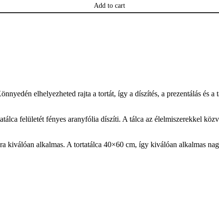
Add to cart
nnyedén elhelyezheted rajta a tortát, így a díszítés, a prezentálás és 
lca felületét fényes aranyfólia díszíti. A tálca az élelmiszerekkel közvet
ra kiválóan alkalmas. A tortatálca 40×60 cm, így kiválóan alkalmas 