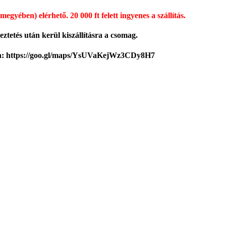
megyében) elérhető.
20 000 ft felett ingyenes a szállítás.
ztetés után kerül kiszállításra a csomag.
kön: https://goo.gl/maps/YsUVaKejWz3CDy8H7