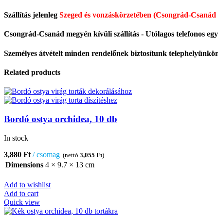
Szállítás jelenleg
Szeged és vonzáskörzetében (Csongrád-Csanád 
Csongrád-Csanád megyén kívüli szállítás - Utólagos telefonos egye
Személyes átvételt minden rendelőnek biztosítunk telephelyün
Related products
Bordó ostya orchidea, 10 db
In stock
3,880
Ft
csomag
(nettó
3,055
Ft
)
Dimensions
4 × 9.7 × 13 cm
Add to wishlist
Add to cart
Quick view