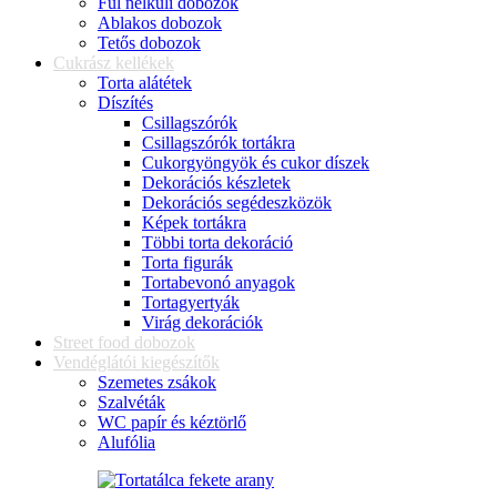
Fül nélküli dobozok
Ablakos dobozok
Tetős dobozok
Cukrász kellékek
Torta alátétek
Díszítés
Csillagszórók
Csillagszórók tortákra
Cukorgyöngyök és cukor díszek
Dekorációs készletek
Dekorációs segédeszközök
Képek tortákra
Többi torta dekoráció
Torta figurák
Tortabevonó anyagok
Tortagyertyák
Virág dekorációk
Street food dobozok
Vendéglátói kiegészítők
Szemetes zsákok
Szalvéták
WC papír és kéztörlő
Alufólia