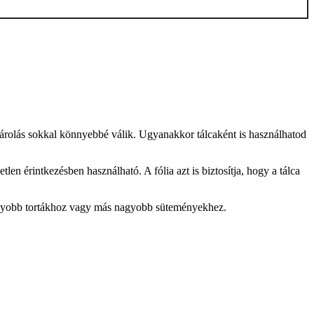
a tárolás sokkal könnyebbé válik. Ugyanakkor tálcaként is használhatod
len érintkezésben használható. A fólia azt is biztosítja, hogy a tálca
nagyobb tortákhoz vagy más nagyobb süteményekhez.