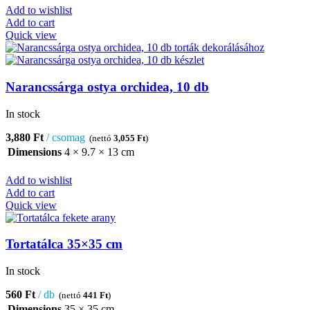
Add to wishlist
Add to cart
Quick view
Narancssárga ostya orchidea, 10 db
In stock
3,880
Ft
csomag
(nettó
3,055
Ft
)
Dimensions
4 × 9.7 × 13 cm
Add to wishlist
Add to cart
Quick view
Tortatálca 35×35 cm
In stock
560
Ft
db
(nettó
441
Ft
)
Dimensions
35 × 35 cm