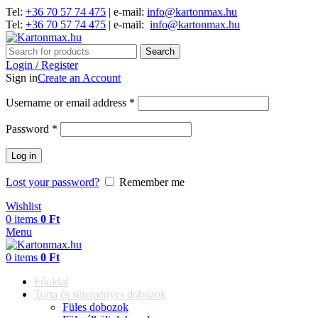
Tel:
+36 70 57 74 475
| e-mail:
info@kartonmax.hu
Tel:
+36 70 57 74 475
| e-mail:
info@kartonmax.hu
Search
Login / Register
Sign in
Create an Account
Username or email address
*
Password
*
Log in
Lost your password?
Remember me
Wishlist
0
items
0
Ft
Menu
0
items
0
Ft
Főoldal
Torta és süteményes dobozok
Füles dobozok