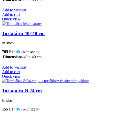
Add to wishlist
Add to cart
Quick view
Tortatálca 40×40 cm
In stock
705
Ft
db
(nettó
555
Ft
)
Dimensions
40 × 40 cm
Add to wishlist
Add to cart
Quick view
Tortatálca Ø 24 cm
In stock
155
Ft
db
(nettó
122
Ft
)