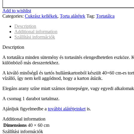
Add to wishlist
Categories:
Cukrász kellékek
,
Torta alátétek
Tag:
Tortatálca
Description
Additional information
Szállítási információk
Description
A tortatálca minden sütemény és tortasütés elengedhetetlen eszköze. Kö
különböző más desszertekhez.
A kiváló minőségű és tartós hullámkartonból készült 40×60 cm-es tortatá
vízálló, így nem kell aggódnod, hogy a karton átázik.
Elegáns arany színe miatt számos ünnepségre, vagy egyedi alkalomak
A csomag 1 darabot tartalmaz.
Ajánljuk figyelmedbe a
további alátétjeinket
is.
Additional information
Dimensions
40 × 60 cm
Szállítási információk