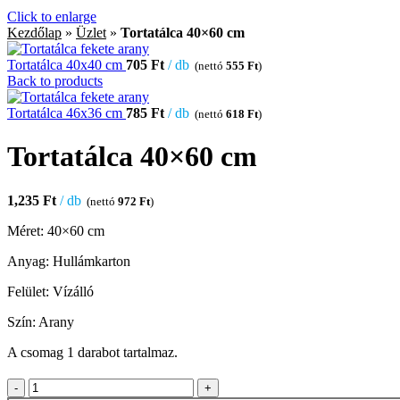
Click to enlarge
Kezdőlap
»
Üzlet
»
Tortatálca 40×60 cm
Tortatálca 40x40 cm
705
Ft
db
(nettó
555
Ft
)
Back to products
Tortatálca 46x36 cm
785
Ft
db
(nettó
618
Ft
)
Tortatálca 40×60 cm
1,235
Ft
db
(nettó
972
Ft
)
Méret: 40×60 cm
Anyag: Hullámkarton
Felület: Vízálló
Szín: Arany
A csomag 1 darabot tartalmaz.
Tortatálca 40x60 cm quantity