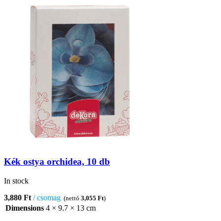
Kék ostya orchidea, 10 db
In stock
3,880
Ft
csomag
(nettó
3,055
Ft
)
Dimensions
4 × 9.7 × 13 cm