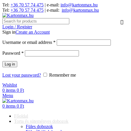
Tel:
+36 70 57 74 475
| e-mail:
info@kartonmax.hu
Tel:
+36 70 57 74 475
| e-mail:
info@kartonmax.hu
Login / Register
Sign in
Create an Account
Username or email address
*
Password
*
Log in
Lost your password?
Remember me
Wishlist
0
items
0
Ft
Menu
0
items
0
Ft
Főoldal
Torta és süteményes dobozok
Füles dobozok