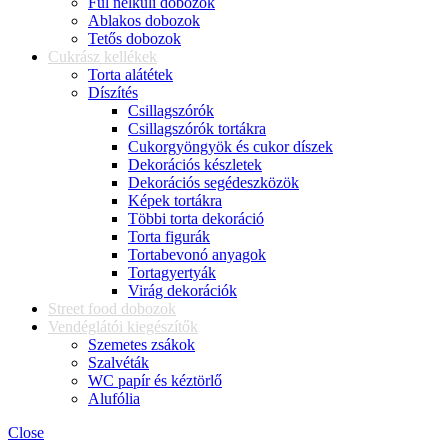
Fül nélküli dobozok
Ablakos dobozok
Tetős dobozok
Cukrász kellékek
Torta alátétek
Díszítés
Csillagszórók
Csillagszórók tortákra
Cukorgyöngyök és cukor díszek
Dekorációs készletek
Dekorációs segédeszközök
Képek tortákra
Többi torta dekoráció
Torta figurák
Tortabevonó anyagok
Tortagyertyák
Virág dekorációk
Street food dobozok
Vendéglátói kiegészítők
Szemetes zsákok
Szalvéták
WC papír és kéztörlő
Alufólia
Close