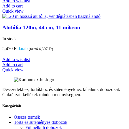
Add to wishlist
Add to cart
Quick view
Alufólia 120m, 44 cm, 11 mikron
In stock
5,470
Ft
darab
(nettó
4,307
Ft
)
Add to wishlist
Add to cart
Quick view
Desszertekhez, tortákhoz és süteményekhez kínálunk dobozokat.
Cukrászati kellékek minden mennyiségben.
Kategóriák
Összes termék
Torta és süteményes dobozok
Fül nélküli dobozok