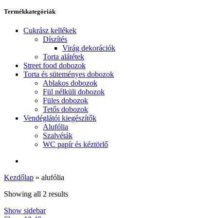
Termékkategóriák
Cukrász kellékek
Díszítés
Virág dekorációk
Torta alátétek
Street food dobozok
Torta és süteményes dobozok
Ablakos dobozok
Fül nélküli dobozok
Füles dobozok
Tetős dobozok
Vendéglátói kiegészítők
Alufólia
Szalvéták
WC papír és kéztörlő
Kezdőlap
»
alufólia
Showing all 2 results
Show sidebar