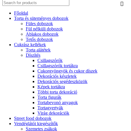
Főoldal
Torta és süteményes dobozok
Füles dobozok
Fül nélküli dobozok
Ablakos dobozok
Tetős dobozok
Cukrász kellékek
Torta alátétek
Díszítés
Csillagszórók
Csillagszórók tortákra
Cukorgyöngyök és cukor díszek
Dekorációs készletek
Dekorációs segédeszközök
Képek tortákra
Többi torta dekoráció
Torta figurák
Tortabevonó anyagok
Tortagyertyák
Virág dekorációk
Street food dobozok
Vendéglátói kiegészítők
Szemetes zsákok