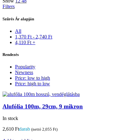
Show
12
48
Filters
Szűrés Ár alapján
All
1,370
Ft
-
2,740
Ft
4,110
Ft
+
Rendezés
Popularity
Newness
Price: low to high
Price: high to low
Alufólia 100m, 29cm, 9 mikron
In stock
2,610
Ft
darab
(nettó
2,055
Ft
)