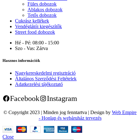
Füles dobozok
Ablakos dobozok
Tetős dobozok
Cukrász kellékek
Vendéglátói kiegészítők
Street food dobozok
Hé - Pé:
08:00 - 15:00
Szo - Vas:
Zárva
Hasznos információk
Nagykereskedelmi regisztráció
Általános Szerződési Feltételek
Adatkezelési tájékoztató
Facebook
Instagram
© Copyright 2023 | Minden jog fenntartva | Design by
Web Empire
- Honlap és webáruház tervezés
Close