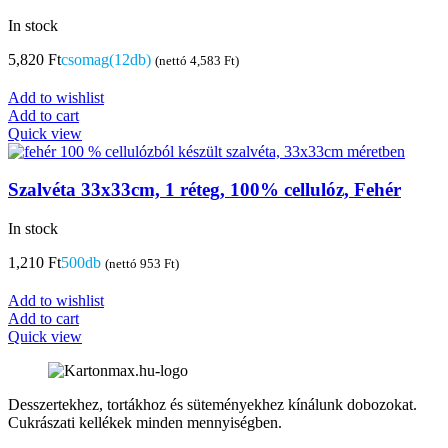
In stock
5,820
Ft
csomag(12db)
(nettó
4,583
Ft
)
Add to wishlist
Add to cart
Quick view
Szalvéta 33x33cm, 1 réteg, 100% cellulóz, Fehér
In stock
1,210
Ft
500db
(nettó
953
Ft
)
Add to wishlist
Add to cart
Quick view
Desszertekhez, tortákhoz és süteményekhez kínálunk dobozokat.
Cukrászati kellékek minden mennyiségben.