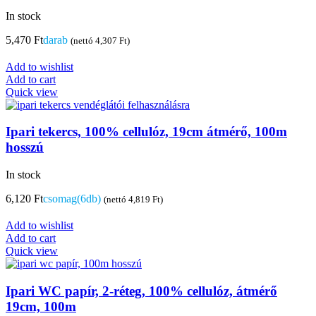
In stock
5,470
Ft
darab
(nettó
4,307
Ft
)
Add to wishlist
Add to cart
Quick view
Ipari tekercs, 100% cellulóz, 19cm átmérő, 100m
hosszú
In stock
6,120
Ft
csomag(6db)
(nettó
4,819
Ft
)
Add to wishlist
Add to cart
Quick view
Ipari WC papír, 2-réteg, 100% cellulóz, átmérő
19cm, 100m