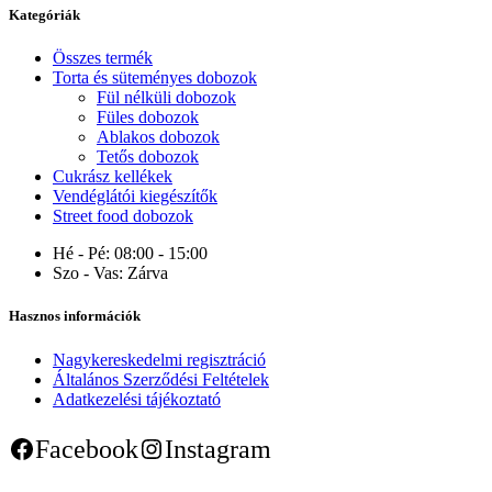
Kategóriák
Összes termék
Torta és süteményes dobozok
Fül nélküli dobozok
Füles dobozok
Ablakos dobozok
Tetős dobozok
Cukrász kellékek
Vendéglátói kiegészítők
Street food dobozok
Hé - Pé:
08:00 - 15:00
Szo - Vas:
Zárva
Hasznos információk
Nagykereskedelmi regisztráció
Általános Szerződési Feltételek
Adatkezelési tájékoztató
Facebook
Instagram