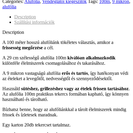
Categories:
Alufólia
,
Vendéglátói kiegészítők
Tags:
100m
,
9 mikron
,
alufólia
Description
Szállítási információk
Description
A 100 méter hosszú alufóliánk tökéletes választás, amikor a
frissesség megőrzése
a cél.
A 29 cm szélességű alufólia 100m
kiválóan alkalmazkodik
különféle élelmiszerek csomagolásához és takarásához.
A 9 mikron vastagságú alufólia
erős és tartós
, így hatékonyan védi
az ételeket a levegőtől, nedvességtől és szennyeződésektől.
Használd
sütéshez, grillezéshez vagy az ételek frissen tartásához
.
Az alufólia 100m praktikus tekercs formában kapható, így könnyen
használható és tárolható.
Bízhatsz benne, hogy az alufóliánkkal a tárolt élelmiszerek mindig
frissek és ízletesek maradnak.
Egy karton 20db tekercset tartalmaz.