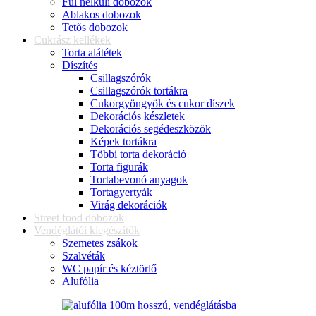
Fül nélküli dobozok
Ablakos dobozok
Tetős dobozok
Cukrász kellékek
Torta alátétek
Díszítés
Csillagszórók
Csillagszórók tortákra
Cukorgyöngyök és cukor díszek
Dekorációs készletek
Dekorációs segédeszközök
Képek tortákra
Többi torta dekoráció
Torta figurák
Tortabevonó anyagok
Tortagyertyák
Virág dekorációk
Street food dobozok
Vendéglátói kiegészítők
Szemetes zsákok
Szalvéták
WC papír és kéztörlő
Alufólia