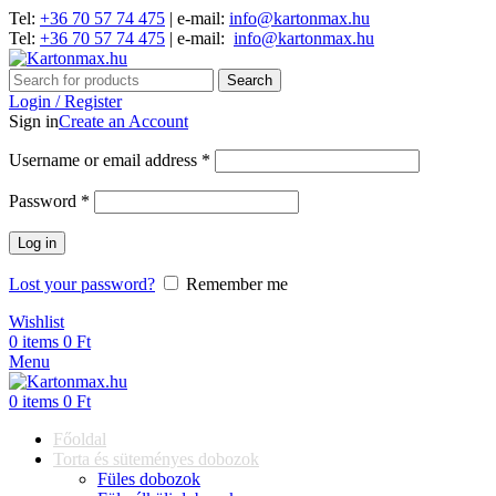
Tel:
+36 70 57 74 475
| e-mail:
info@kartonmax.hu
Tel:
+36 70 57 74 475
| e-mail:
info@kartonmax.hu
Search
Login / Register
Sign in
Create an Account
Username or email address
*
Password
*
Log in
Lost your password?
Remember me
Wishlist
0
items
0
Ft
Menu
0
items
0
Ft
Főoldal
Torta és süteményes dobozok
Füles dobozok