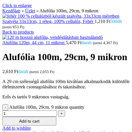
Click to enlarge
Kezdőlap
»
Üzlet
»
Alufólia 100m, 29cm, 9 mikron
Szalvéta 33x33cm, 1 réteg, 100% cellulóz, Fehér
1,210
Ft
500db
(nettó
953
Ft
)
Back to products
Alufólia 120m, 44 cm, 11 mikron
5,470
Ft
darab
(nettó
4,307
Ft
)
Alufólia 100m, 29cm, 9 mikron
2,610
Ft
darab
(nettó
2,055
Ft
)
A 29 cm szélességű alufólia 100m kiválóan alkalmazkodik különféle
élelmiszerek csomagolásához és takarásához.
Erős és tartós 9 mikronos vastagság.
Alufólia 100m, 29cm, 9 mikron quantity
Add to cart
Add to wishlist