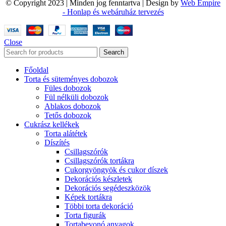
© Copyright 2023 | Minden jog fenntartva | Design by
Web Empire
- Honlap és webáruház tervezés
Close
Search
Főoldal
Torta és süteményes dobozok
Füles dobozok
Fül nélküli dobozok
Ablakos dobozok
Tetős dobozok
Cukrász kellékek
Torta alátétek
Díszítés
Csillagszórók
Csillagszórók tortákra
Cukorgyöngyök és cukor díszek
Dekorációs készletek
Dekorációs segédeszközök
Képek tortákra
Többi torta dekoráció
Torta figurák
Tortabevonó anyagok