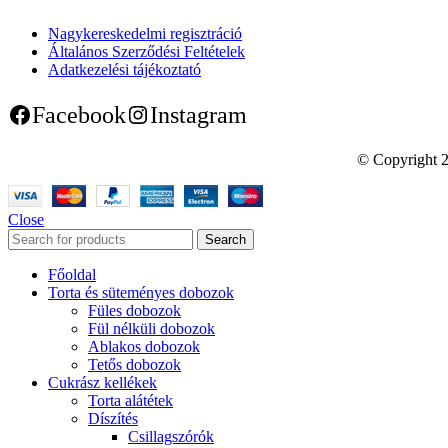
Nagykereskedelmi regisztráció
Általános Szerződési Feltételek
Adatkezelési tájékoztató
Facebook
Instagram
© Copyright 2
Close
Search
Főoldal
Torta és süteményes dobozok
Füles dobozok
Fül nélküli dobozok
Ablakos dobozok
Tetős dobozok
Cukrász kellékek
Torta alátétek
Díszítés
Csillagszórók