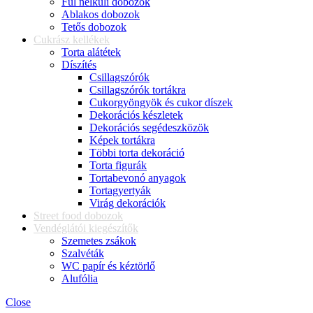
Fül nélküli dobozok
Ablakos dobozok
Tetős dobozok
Cukrász kellékek
Torta alátétek
Díszítés
Csillagszórók
Csillagszórók tortákra
Cukorgyöngyök és cukor díszek
Dekorációs készletek
Dekorációs segédeszközök
Képek tortákra
Többi torta dekoráció
Torta figurák
Tortabevonó anyagok
Tortagyertyák
Virág dekorációk
Street food dobozok
Vendéglátói kiegészítők
Szemetes zsákok
Szalvéták
WC papír és kéztörlő
Alufólia
Close