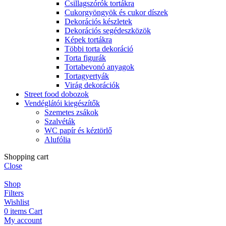
Csillagszórók tortákra
Cukorgyöngyök és cukor díszek
Dekorációs készletek
Dekorációs segédeszközök
Képek tortákra
Többi torta dekoráció
Torta figurák
Tortabevonó anyagok
Tortagyertyák
Virág dekorációk
Street food dobozok
Vendéglátói kiegészítők
Szemetes zsákok
Szalvéták
WC papír és kéztörlő
Alufólia
Shopping cart
Close
Shop
Filters
Wishlist
0
items
Cart
My account