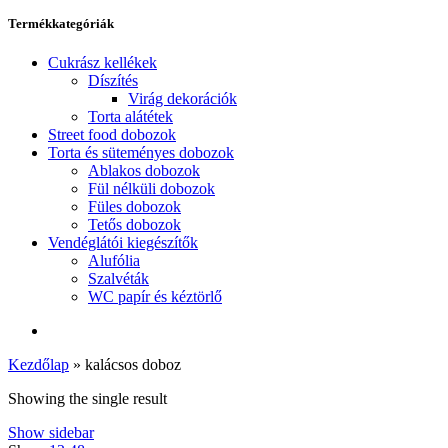
Termékkategóriák
Cukrász kellékek
Díszítés
Virág dekorációk
Torta alátétek
Street food dobozok
Torta és süteményes dobozok
Ablakos dobozok
Fül nélküli dobozok
Füles dobozok
Tetős dobozok
Vendéglátói kiegészítők
Alufólia
Szalvéták
WC papír és kéztörlő
Kezdőlap
»
kalácsos doboz
Showing the single result
Show sidebar