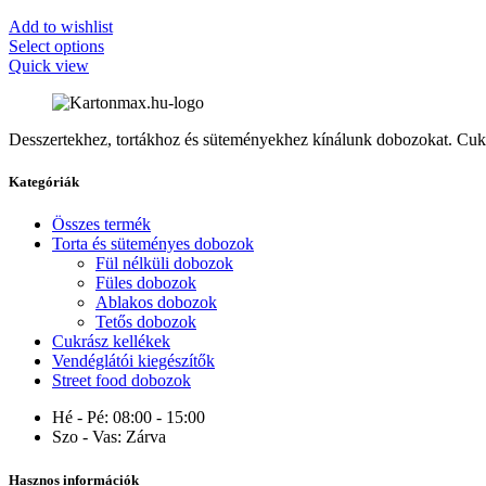
Add to wishlist
Select options
Quick view
Desszertekhez, tortákhoz és süteményekhez kínálunk dobozokat. Cuk
Kategóriák
Összes termék
Torta és süteményes dobozok
Fül nélküli dobozok
Füles dobozok
Ablakos dobozok
Tetős dobozok
Cukrász kellékek
Vendéglátói kiegészítők
Street food dobozok
Hé - Pé:
08:00 - 15:00
Szo - Vas:
Zárva
Hasznos információk