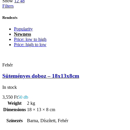
Show
12
48
Filters
Rendezés
Popularity
Newness
Price: low to high
Price: high to low
Fehér
Süteményes doboz – 18x13x8cm
In stock
3,550
Ft
50 db
Weight
2 kg
Dimensions
18 × 13 × 8 cm
Színezés
Barna, Díszített, Fehér