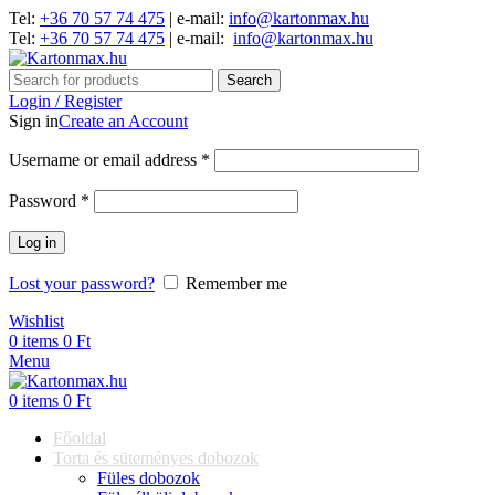
Tel:
+36 70 57 74 475
| e-mail:
info@kartonmax.hu
Tel:
+36 70 57 74 475
| e-mail:
info@kartonmax.hu
Search
Login / Register
Sign in
Create an Account
Username or email address
*
Password
*
Log in
Lost your password?
Remember me
Wishlist
0
items
0
Ft
Menu
0
items
0
Ft
Főoldal
Torta és süteményes dobozok
Füles dobozok