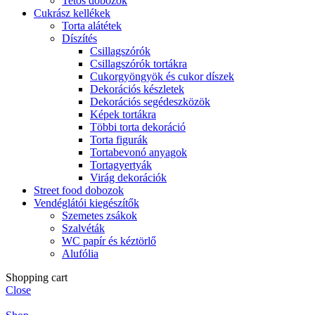
Tetős dobozok
Cukrász kellékek
Torta alátétek
Díszítés
Csillagszórók
Csillagszórók tortákra
Cukorgyöngyök és cukor díszek
Dekorációs készletek
Dekorációs segédeszközök
Képek tortákra
Többi torta dekoráció
Torta figurák
Tortabevonó anyagok
Tortagyertyák
Virág dekorációk
Street food dobozok
Vendéglátói kiegészítők
Szemetes zsákok
Szalvéták
WC papír és kéztörlő
Alufólia
Shopping cart
Close