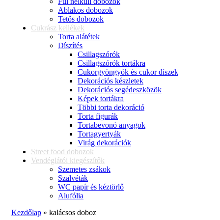
Fül nélküli dobozok
Ablakos dobozok
Tetős dobozok
Cukrász kellékek
Torta alátétek
Díszítés
Csillagszórók
Csillagszórók tortákra
Cukorgyöngyök és cukor díszek
Dekorációs készletek
Dekorációs segédeszközök
Képek tortákra
Többi torta dekoráció
Torta figurák
Tortabevonó anyagok
Tortagyertyák
Virág dekorációk
Street food dobozok
Vendéglátói kiegészítők
Szemetes zsákok
Szalvéták
WC papír és kéztörlő
Alufólia
Kezdőlap
»
kalácsos doboz