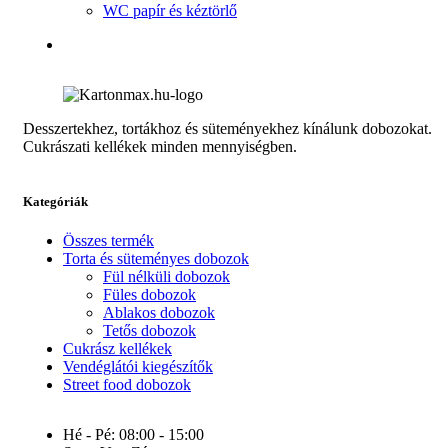
WC papír és kéztörlő
Desszertekhez, tortákhoz és süteményekhez kínálunk dobozokat.
Cukrászati kellékek minden mennyiségben.
Kategóriák
Összes termék
Torta és süteményes dobozok
Fül nélküli dobozok
Füles dobozok
Ablakos dobozok
Tetős dobozok
Cukrász kellékek
Vendéglátói kiegészítők
Street food dobozok
Hé - Pé:
08:00 - 15:00