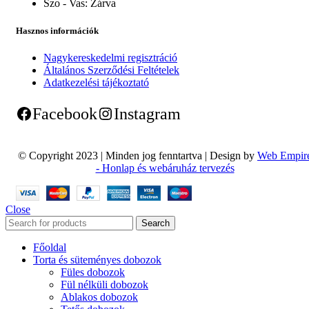
Szo - Vas:
Zárva
Hasznos információk
Nagykereskedelmi regisztráció
Általános Szerződési Feltételek
Adatkezelési tájékoztató
Facebook
Instagram
© Copyright 2023 | Minden jog fenntartva | Design by
Web Empir
- Honlap és webáruház tervezés
Close
Search
Főoldal
Torta és süteményes dobozok
Füles dobozok
Fül nélküli dobozok
Ablakos dobozok