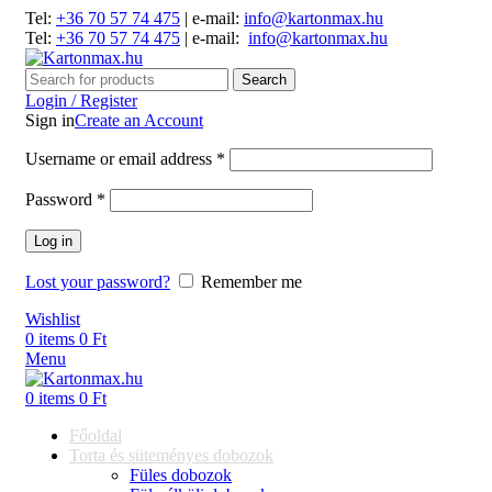
Tel:
+36 70 57 74 475
| e-mail:
info@kartonmax.hu
Tel:
+36 70 57 74 475
| e-mail:
info@kartonmax.hu
Search
Login / Register
Sign in
Create an Account
Username or email address
*
Password
*
Log in
Lost your password?
Remember me
Wishlist
0
items
0
Ft
Menu
0
items
0
Ft
Főoldal
Torta és süteményes dobozok
Füles dobozok