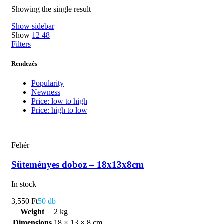
Showing the single result
Show sidebar
Show
12
48
Filters
Rendezés
Popularity
Newness
Price: low to high
Price: high to low
Fehér
Süteményes doboz – 18x13x8cm
In stock
3,550
Ft
50 db
Weight
2 kg
Dimensions
18 × 13 × 8 cm