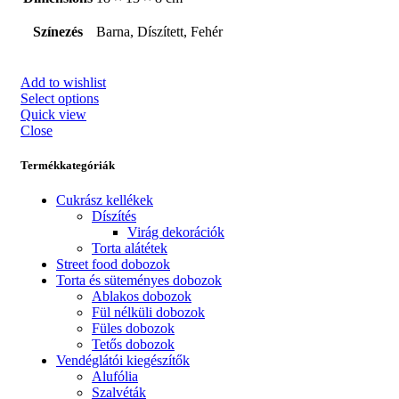
Színezés
Barna, Díszített, Fehér
Add to wishlist
Select options
Quick view
Close
Termékkategóriák
Cukrász kellékek
Díszítés
Virág dekorációk
Torta alátétek
Street food dobozok
Torta és süteményes dobozok
Ablakos dobozok
Fül nélküli dobozok
Füles dobozok
Tetős dobozok
Vendéglátói kiegészítők
Alufólia
Szalvéták