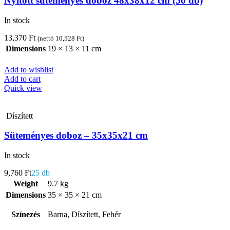
Nyitott süteményes doboz 48x38x12 cm (50 db)
In stock
13,370
Ft
(nettó
10,528
Ft
)
Dimensions
19 × 13 × 11 cm
Add to wishlist
Add to cart
Quick view
Díszített
Süteményes doboz – 35x35x21 cm
In stock
9,760
Ft
25 db
Weight
9.7 kg
Dimensions
35 × 35 × 21 cm
Színezés
Barna, Díszített, Fehér