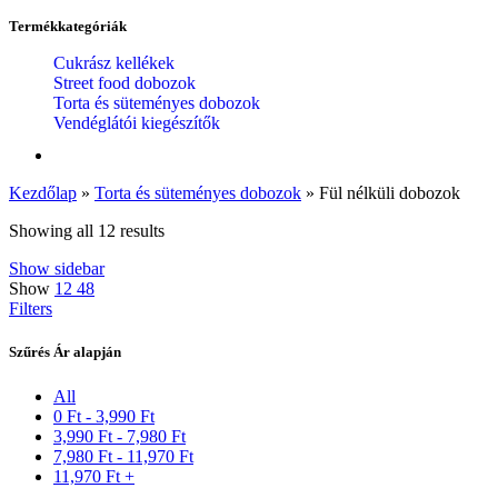
Termékkategóriák
Cukrász kellékek
Street food dobozok
Torta és süteményes dobozok
Vendéglátói kiegészítők
Kezdőlap
»
Torta és süteményes dobozok
»
Fül nélküli dobozok
Showing all 12 results
Show sidebar
Show
12
48
Filters
Szűrés Ár alapján
All
0
Ft
-
3,990
Ft
3,990
Ft
-
7,980
Ft
7,980
Ft
-
11,970
Ft
11,970
Ft
+