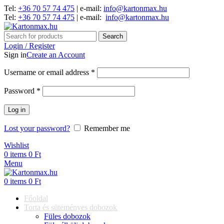
Tel:
+36 70 57 74 475
| e-mail:
info@kartonmax.hu
Tel:
+36 70 57 74 475
| e-mail:
info@kartonmax.hu
Search
Login / Register
Sign in
Create an Account
Username or email address
*
Password
*
Log in
Lost your password?
Remember me
Wishlist
0
items
0
Ft
Menu
0
items
0
Ft
Főoldal
Torta és süteményes dobozok
Füles dobozok