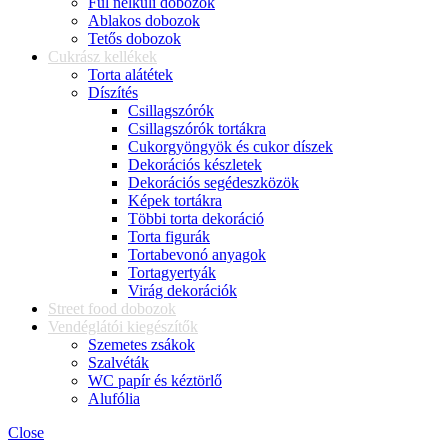
Fül nélküli dobozok
Ablakos dobozok
Tetős dobozok
Cukrász kellékek
Torta alátétek
Díszítés
Csillagszórók
Csillagszórók tortákra
Cukorgyöngyök és cukor díszek
Dekorációs készletek
Dekorációs segédeszközök
Képek tortákra
Többi torta dekoráció
Torta figurák
Tortabevonó anyagok
Tortagyertyák
Virág dekorációk
Street food dobozok
Vendéglátói kiegészítők
Szemetes zsákok
Szalvéták
WC papír és kéztörlő
Alufólia
Close