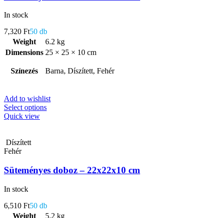
In stock
7,320
Ft
50 db
Weight
6.2 kg
Dimensions
25 × 25 × 10 cm
Színezés
Barna, Díszített, Fehér
Add to wishlist
Select options
Quick view
Díszített
Fehér
Süteményes doboz – 22x22x10 cm
In stock
6,510
Ft
50 db
Weight
5.2 kg