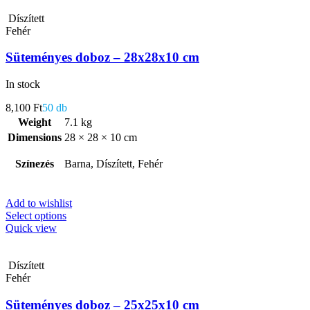
Díszített
Fehér
Süteményes doboz – 28x28x10 cm
In stock
8,100
Ft
50 db
Weight
7.1 kg
Dimensions
28 × 28 × 10 cm
Színezés
Barna, Díszített, Fehér
Add to wishlist
Select options
Quick view
Díszített
Fehér
Süteményes doboz – 25x25x10 cm