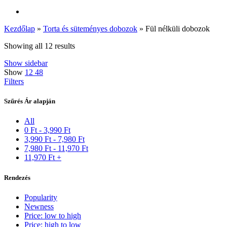
Kezdőlap
»
Torta és süteményes dobozok
»
Fül nélküli dobozok
Showing all 12 results
Show sidebar
Show
12
48
Filters
Szűrés Ár alapján
All
0
Ft
-
3,990
Ft
3,990
Ft
-
7,980
Ft
7,980
Ft
-
11,970
Ft
11,970
Ft
+
Rendezés
Popularity
Newness
Price: low to high
Price: high to low