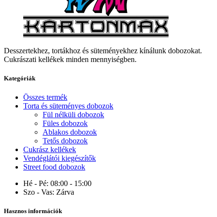
Desszertekhez, tortákhoz és süteményekhez kínálunk dobozokat.
Cukrászati kellékek minden mennyiségben.
Kategóriák
Összes termék
Torta és süteményes dobozok
Fül nélküli dobozok
Füles dobozok
Ablakos dobozok
Tetős dobozok
Cukrász kellékek
Vendéglátói kiegészítők
Street food dobozok
Hé - Pé:
08:00 - 15:00
Szo - Vas:
Zárva
Hasznos információk