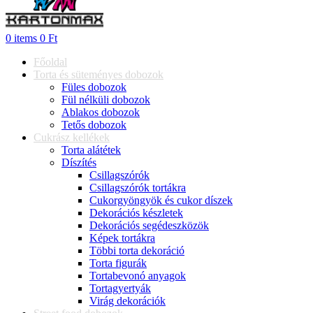
0
items
0
Ft
Főoldal
Torta és süteményes dobozok
Füles dobozok
Fül nélküli dobozok
Ablakos dobozok
Tetős dobozok
Cukrász kellékek
Torta alátétek
Díszítés
Csillagszórók
Csillagszórók tortákra
Cukorgyöngyök és cukor díszek
Dekorációs készletek
Dekorációs segédeszközök
Képek tortákra
Többi torta dekoráció
Torta figurák
Tortabevonó anyagok
Tortagyertyák
Virág dekorációk