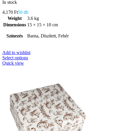
In stock
4,170
Ft
50 db
Weight
3.6 kg
Dimensions
15 × 15 × 10 cm
Színezés
Barna, Díszített, Fehér
Add to wishlist
Select options
Quick view