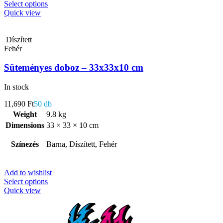
Select options
Quick view
Díszített
Fehér
Süteményes doboz – 33x33x10 cm
In stock
11,690
Ft
50 db
Weight
9.8 kg
Dimensions
33 × 33 × 10 cm
Színezés
Barna, Díszített, Fehér
Add to wishlist
Select options
Quick view