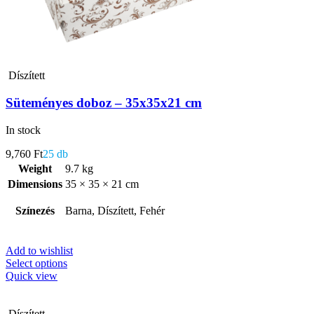
Díszített
Süteményes doboz – 35x35x21 cm
In stock
9,760
Ft
25 db
Weight
9.7 kg
Dimensions
35 × 35 × 21 cm
Színezés
Barna, Díszített, Fehér
Add to wishlist
Select options
Quick view
Díszített