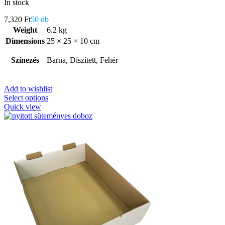
In stock
7,320
Ft
50 db
Weight
6.2 kg
Dimensions
25 × 25 × 10 cm
Színezés
Barna, Díszített, Fehér
Add to wishlist
Select options
Quick view