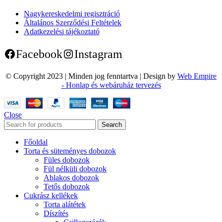
Nagykereskedelmi regisztráció
Általános Szerződési Feltételek
Adatkezelési tájékoztató
Facebook
Instagram
© Copyright 2023 | Minden jog fenntartva | Design by
Web Empire
- Honlap és webáruház tervezés
Close
Search
Főoldal
Torta és süteményes dobozok
Füles dobozok
Fül nélküli dobozok
Ablakos dobozok
Tetős dobozok
Cukrász kellékek
Torta alátétek
Díszítés