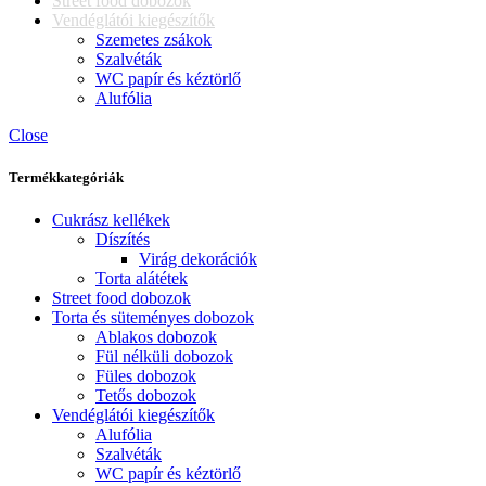
Street food dobozok
Vendéglátói kiegészítők
Szemetes zsákok
Szalvéták
WC papír és kéztörlő
Alufólia
Close
Termékkategóriák
Cukrász kellékek
Díszítés
Virág dekorációk
Torta alátétek
Street food dobozok
Torta és süteményes dobozok
Ablakos dobozok
Fül nélküli dobozok
Füles dobozok
Tetős dobozok
Vendéglátói kiegészítők
Alufólia
Szalvéták
WC papír és kéztörlő