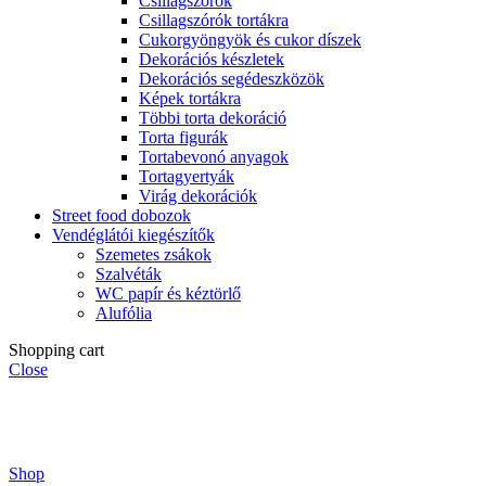
Csillagszórók
Csillagszórók tortákra
Cukorgyöngyök és cukor díszek
Dekorációs készletek
Dekorációs segédeszközök
Képek tortákra
Többi torta dekoráció
Torta figurák
Tortabevonó anyagok
Tortagyertyák
Virág dekorációk
Street food dobozok
Vendéglátói kiegészítők
Szemetes zsákok
Szalvéták
WC papír és kéztörlő
Alufólia
Shopping cart
Close
Shop