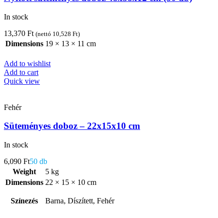
In stock
13,370
Ft
(nettó
10,528
Ft
)
Dimensions
19 × 13 × 11 cm
Add to wishlist
Add to cart
Quick view
Fehér
Süteményes doboz – 22x15x10 cm
In stock
6,090
Ft
50 db
Weight
5 kg
Dimensions
22 × 15 × 10 cm
Színezés
Barna, Díszített, Fehér