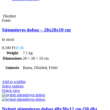
Díszített
Fehér
Süteményes doboz – 28x28x10 cm
In stock
8,100
Ft
50 db
Weight
7.1 kg
Dimensions
28 × 28 × 10 cm
Színezés
Barna, Díszített, Fehér
Add to wishlist
Select options
Quick view
Nyitott süteményes doboz 48x38x12 cm (50 db)