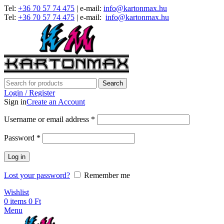
Tel:
+36 70 57 74 475
| e-mail:
info@kartonmax.hu
Tel:
+36 70 57 74 475
| e-mail:
info@kartonmax.hu
Search
Login / Register
Sign in
Create an Account
Username or email address
*
Password
*
Log in
Lost your password?
Remember me
Wishlist
0
items
0
Ft
Menu