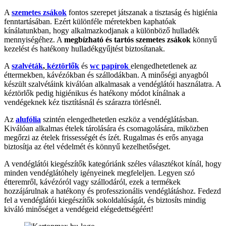
A
szemetes zsákok
fontos szerepet játszanak a tisztaság és higiénia
fenntartásában. Ezért különféle méretekben kaphatóak
kínálatunkban, hogy alkalmazkodjanak a különböző hulladék
mennyiségéhez. A
megbízható és tartós szemetes zsákok
könnyű
kezelést és hatékony hulladékgyűjtést biztosítanak.
A
szalvéták
,
kéztörlők
és
wc papírok
elengedhetetlenek az
éttermekben, kávézókban és szállodákban. A minőségi anyagból
készült szalvétáink kiválóan alkalmasak a vendéglátói használatra. A
kéztörlők pedig higiénikus és hatékony módot kínálnak a
vendégeknek kéz tisztításnál és szárazra törlésnél.
Az
alufólia
szintén elengedhetetlen eszköz a vendéglátásban.
Kiválóan alkalmas ételek tárolására és csomagolására, miközben
megőrzi az ételek frissességét és ízét. Rugalmas és erős anyaga
biztosítja az étel védelmét és könnyű kezelhetőséget.
A vendéglátói kiegészítők kategóriánk széles választékot kínál, hogy
minden vendéglátóhely igényeinek megfeleljen. Legyen szó
étteremről, kávézóról vagy szállodáról, ezek a termékek
hozzájárulnak a hatékony és professzionális vendéglátáshoz. Fedezd
fel a vendéglátói kiegészítők sokoldalúságát, és biztosíts mindig
kiváló minőséget a vendégeid elégedettségéért!