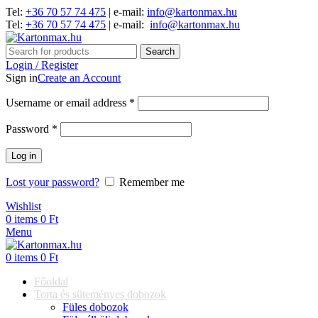
Tel:
+36 70 57 74 475
| e-mail:
info@kartonmax.hu
Tel:
+36 70 57 74 475
| e-mail:
info@kartonmax.hu
Search
Login / Register
Sign in
Create an Account
Username or email address
*
Password
*
Log in
Lost your password?
Remember me
Wishlist
0
items
0
Ft
Menu
0
items
0
Ft
Főoldal
Torta és süteményes dobozok
Füles dobozok