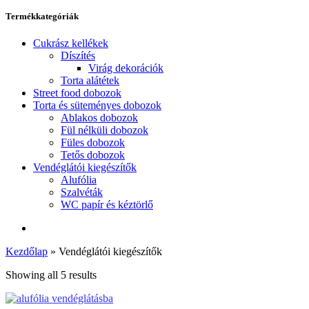
Termékkategóriák
Cukrász kellékek
Díszítés
Virág dekorációk
Torta alátétek
Street food dobozok
Torta és süteményes dobozok
Ablakos dobozok
Fül nélküli dobozok
Füles dobozok
Tetős dobozok
Vendéglátói kiegészítők
Alufólia
Szalvéták
WC papír és kéztörlő
Kezdőlap
»
Vendéglátói kiegészítők
Showing all 5 results