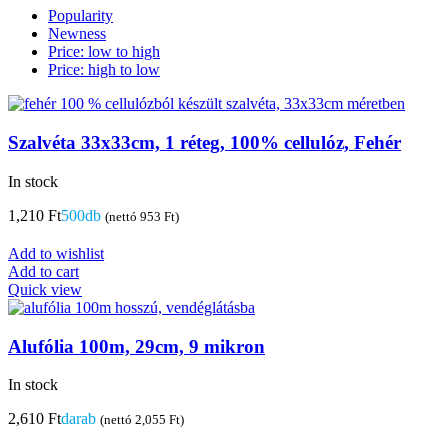
Popularity
Newness
Price: low to high
Price: high to low
Szalvéta 33x33cm, 1 réteg, 100% cellulóz, Fehér
In stock
1,210
Ft
500db
(nettó
953
Ft
)
Add to wishlist
Add to cart
Quick view
Alufólia 100m, 29cm, 9 mikron
In stock
2,610
Ft
darab
(nettó
2,055
Ft
)