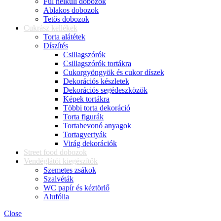
Fül nélküli dobozok
Ablakos dobozok
Tetős dobozok
Cukrász kellékek
Torta alátétek
Díszítés
Csillagszórók
Csillagszórók tortákra
Cukorgyöngyök és cukor díszek
Dekorációs készletek
Dekorációs segédeszközök
Képek tortákra
Többi torta dekoráció
Torta figurák
Tortabevonó anyagok
Tortagyertyák
Virág dekorációk
Street food dobozok
Vendéglátói kiegészítők
Szemetes zsákok
Szalvéták
WC papír és kéztörlő
Alufólia
Close