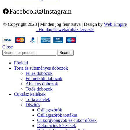
Facebook
Instagram
© Copyright 2023 | Minden jog fenntartva | Design by
Web Empire
- Honlap és webáruház tervezés
Close
Search
Főoldal
Torta és süteményes dobozok
Füles dobozok
Fül nélküli dobozok
Ablakos dobozok
Tetős dobozok
Cukrász kellékek
Torta alátétek
Díszítés
Csillagszórók
Csillagszórók tortákra
Cukorgyöngyök és cukor díszek
Dekorációs készletek