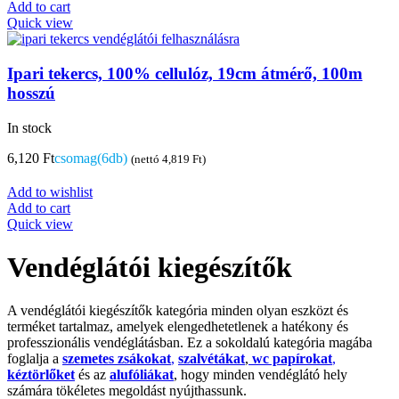
Add to cart
Quick view
Ipari tekercs, 100% cellulóz, 19cm átmérő, 100m
hosszú
In stock
6,120
Ft
csomag(6db)
(nettó
4,819
Ft
)
Add to wishlist
Add to cart
Quick view
Vendéglátói kiegészítők
A vendéglátói kiegészítők kategória minden olyan eszközt és
terméket tartalmaz, amelyek elengedhetetlenek a hatékony és
professzionális vendéglátásban. Ez a sokoldalú kategória magába
foglalja a
szemetes zsákokat
,
szalvétákat
,
wc papírokat
,
kéztörlőket
és az
alufóliákat
, hogy minden vendéglátó hely
számára tökéletes megoldást nyújthassunk.