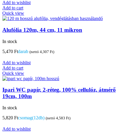
Add to wishlist
Add to cart
Quick view
Alufólia 120m, 44 cm, 11 mikron
In stock
5,470
Ft
darab
(nettó
4,307
Ft
)
Add to wishlist
Add to cart
Quick view
Ipari WC papír, 2-réteg, 100% cellulóz, átmérő
19cm, 100m
In stock
5,820
Ft
csomag(12db)
(nettó
4,583
Ft
)
Add to wishlist