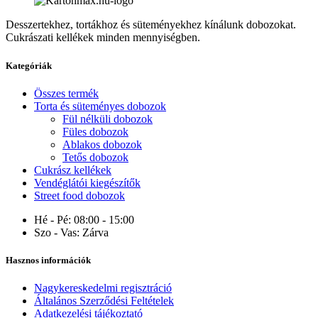
Desszertekhez, tortákhoz és süteményekhez kínálunk dobozokat.
Cukrászati kellékek minden mennyiségben.
Kategóriák
Összes termék
Torta és süteményes dobozok
Fül nélküli dobozok
Füles dobozok
Ablakos dobozok
Tetős dobozok
Cukrász kellékek
Vendéglátói kiegészítők
Street food dobozok
Hé - Pé:
08:00 - 15:00
Szo - Vas:
Zárva
Hasznos információk
Nagykereskedelmi regisztráció
Általános Szerződési Feltételek
Adatkezelési tájékoztató