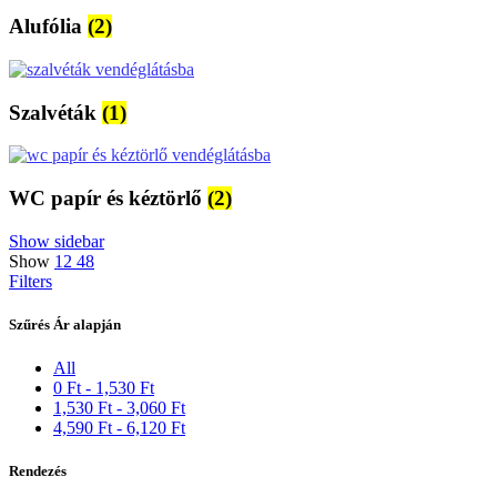
Alufólia
(2)
Szalvéták
(1)
WC papír és kéztörlő
(2)
Show sidebar
Show
12
48
Filters
Szűrés Ár alapján
All
0
Ft
-
1,530
Ft
1,530
Ft
-
3,060
Ft
4,590
Ft
-
6,120
Ft
Rendezés