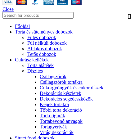
Close
Főoldal
Torta és süteményes dobozok
Füles dobozok
Fül nélküli dobozok
Ablakos dobozok
Tetős dobozok
Cukrász kellékek
Torta alátétek
Díszítés
Csillagszórók
Csillagszórók tortákra
Cukorgyöngyök és cukor díszek
Dekorációs készletek
Dekorációs segédeszközök
Képek tortákra
Többi torta dekoráció
Torta figurák
Tortabevonó anyagok
Tortagyertyák
Virág dekorációk
Street food dobozok