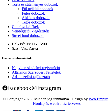
Torta és süteményes dobozok
Fül nélküli dobozok
Füles dobozok
Ablakos dobozok
Tetős dobozok
Cukrász kellékek
Vendéglátói kiegészítők
Street food dobozok
Hé - Pé:
08:00 - 15:00
Szo - Vas:
Zárva
Hasznos információk
Nagykereskedelmi regisztráció
Általános Szerződési Feltételek
Adatkezelési tájékoztató
Facebook
Instagram
© Copyright 2023 | Minden jog fenntartva | Design by
Web Empire
- Honlap és webáruház tervezés