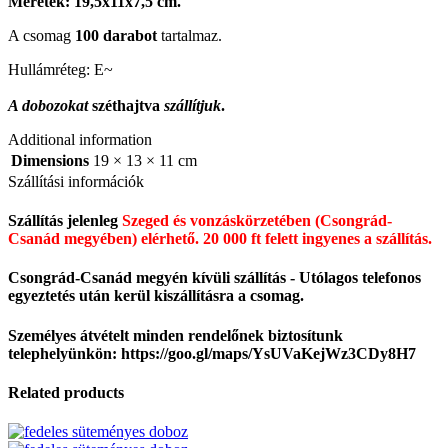
Méretek: 19,5x11x7,5 cm.
A csomag
100 darabot
tartalmaz.
Hullámréteg: E~
A dobozokat
széthajtva
szállítjuk
.
Additional information
Dimensions
19 × 13 × 11 cm
Szállítási információk
Szállítás jelenleg
Szeged és vonzáskörzetében (Csongrád-
Csanád megyében) elérhető.
20 000 ft felett ingyenes a szállítás.
Csongrád-Csanád megyén kívüli szállítás - Utólagos telefonos
egyeztetés után kerül kiszállításra a csomag.
Személyes átvételt minden rendelőnek biztosítunk
telephelyünkön: https://goo.gl/maps/YsUVaKejWz3CDy8H7
Related products