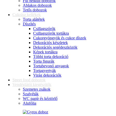
Fül nélküli dobozok
Ablakos dobozok
Tetős dobozok
Cukrász kellékek
Torta alátétek
Díszítés
Csillagszórók
Csillagszórók tortákra
Cukorgyöngyök és cukor díszek
Dekorációs készletek
Dekorációs segédeszközök
Képek tortákra
Többi torta dekoráció
Torta figurák
Tortabevonó anyagok
Tortagyertyák
Virág dekorációk
Street food dobozok
Vendéglátói kiegészítők
Szemetes zsákok
Szalvéták
WC papír és kéztörlő
Alufólia