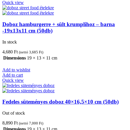
Quick view
Doboz hamburgerre + sült krumplihoz – barna
-19x13x11 cm (50db)
In stock
4,680
Ft
(nettó
3,685
Ft
)
Dimensions
19 × 13 × 11 cm
Add to wishlist
Add to cart
Quick view
Fedeles süteményes doboz 40×16,5×10 cm (50db)
Out of stock
8,890
Ft
(nettó
7,000
Ft
)
Dimensions
19 × 13 × 11 cm