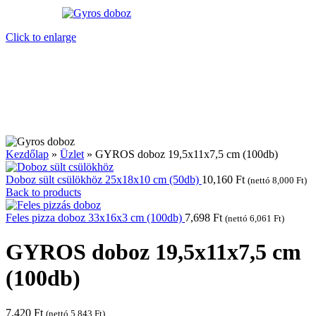
Click to enlarge
Kezdőlap
»
Üzlet
»
GYROS doboz 19,5x11x7,5 cm (100db)
Doboz sült csülökhöz 25x18x10 cm (50db)
10,160
Ft
(nettó
8,000
Ft
)
Back to products
Feles pizza doboz 33x16x3 cm (100db)
7,698
Ft
(nettó
6,061
Ft
)
GYROS doboz 19,5x11x7,5 cm
(100db)
7,420
Ft
(nettó
5,843
Ft
)