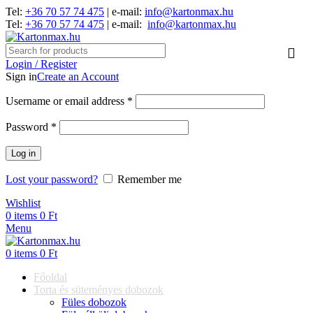
Tel:
+36 70 57 74 475
| e-mail:
info@kartonmax.hu
Tel:
+36 70 57 74 475
| e-mail:
info@kartonmax.hu
Login / Register
Sign in
Create an Account
Username or email address
*
Password
*
Log in
Lost your password?
Remember me
Wishlist
0
items
0
Ft
Menu
0
items
0
Ft
Főoldal
Torta és süteményes dobozok
Füles dobozok